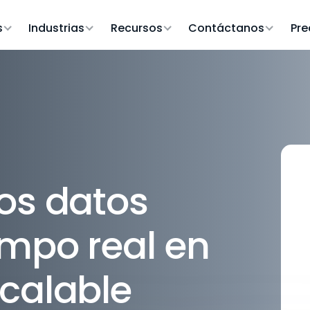
s
Industrias
Recursos
Contáctanos
Pre
os datos
empo real en
calable