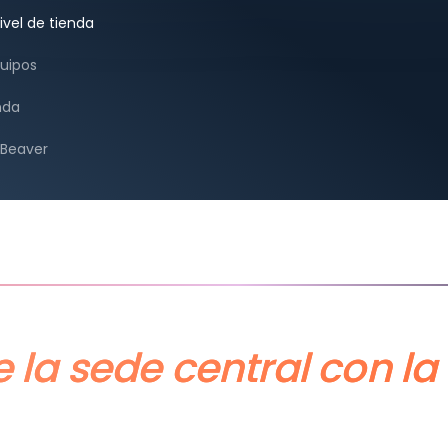
ivel de tienda
quipos
nda
 Beaver
e la sede central con la