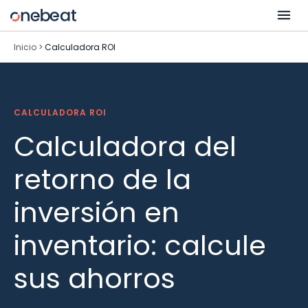
Skip
Abri
to
men
content
Inicio
>
Calculadora ROI
CALCULADORA ROI
Calculadora del
retorno de la
inversión en
inventario: calcule
sus ahorros