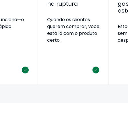
na ruptura
ga
est
funciona—e
Quando os clientes
ápido.
querem comprar, você
Esto
está lá com o produto
sem
certo.
desp