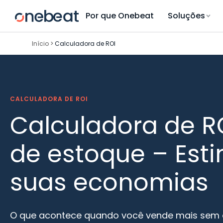
Skip
Por que Onebeat
Soluções
to
content
Início
>
Calculadora de ROI
CALCULADORA DE ROI
Calculadora de R
de estoque – Est
suas economias
O que acontece quando você vende mais sem