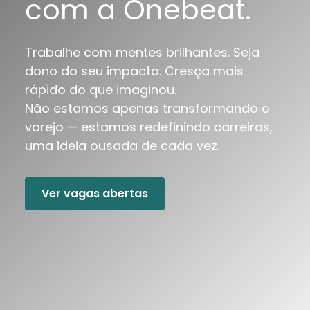
com a Onebeat.
Trabalhe com mentes brilhantes. Seja
dono do seu impacto. Cresça mais
rápido do que imaginou.
Não estamos apenas transformando o
varejo — estamos redefinindo carreiras,
uma ideia ousada de cada vez.
Ver vagas abertas