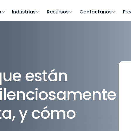
s
Industrias
Recursos
Contáctanos
Pre
que están
ilenciosamente
sta, y cómo