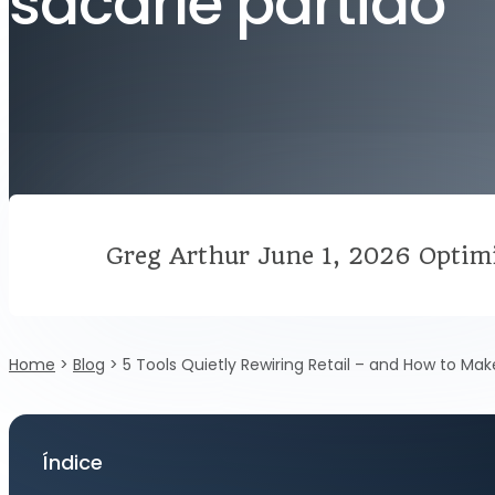
sacarle partido
Greg Arthur
June 1, 2026
Optimi
Home
>
Blog
>
5 Tools Quietly Rewiring Retail – and How to M
Índice