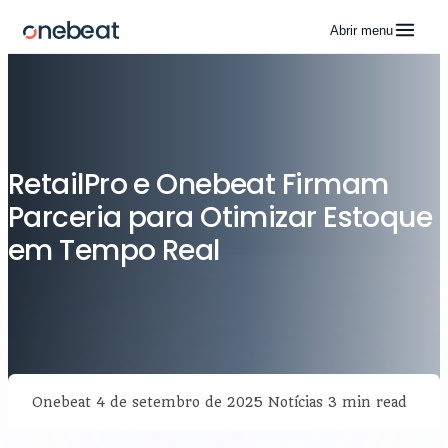
Abrir menu
RetailPro e Onebeat Firmam
Parceria para Otimizar Estoque
em Tempo Real
Onebeat
4 de setembro de 2025
Notícias
3 min read