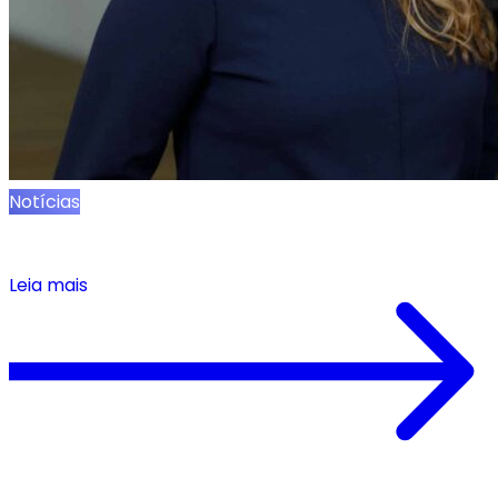
Notícias
Comunicado de Imprensa: Onebeat Nomeia
Sevonne Eliyahu Chief Revenue Officer
Leia mais