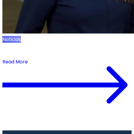
Noticias
Comunicado de prensa: Onebeat nombra a
Sevonne Eliyahu directora de ingresos
Read More