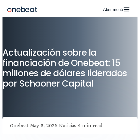
Abrir menú
Actualización sobre la
financiación de Onebeat: 15
millones de dólares liderados
por Schooner Capital
Onebeat
May 6, 2025
Noticias
4 min read